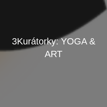
3Kurátorky: YOGA &
ART